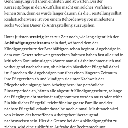
Genehmigungsverfahren einleiten und abwarten. Bei der
Kurzzeitpflege in den Akutfällen macht ein solches Verfahren
keinen Sinn, denn es würde länger dauern als die Freistellung selbst.
Realistischerweise ist von einem Behördenweg von mindestens
sechs Wochen Dauer ab Antragstellung auszugehen.
Unter Juristen
streitig
ist es zur Zeit noch, wie lang eigentlich der
Ankündigungszeitraum
sein darf, während dem der
Kündigungsschutz der Beschäftigten schon beginnt. Angehörige in
dem vom Gesetz sehr weit gesteckten Rahmen haben fast alle und in
kritischen Konjunkturlagen könnte man als Arbeitnehmer auch mal
vorbeugend nachschauen, ob nicht ein häuslicher Pflegefall dabei
ist. Sprechen die Angehörigen nun über einen längeren Zeitraum
ihre Pflegezeiten ab und kündigen sie unter Nachweis der
Pflegebescheinigung ihren Arbeitgebern ihre persönliche
Einsatzperiode an, hätten alle abgestuft Kündigungsschutz, solange
der Pflegling nicht stationär aufgenommen werden muss oder stirbt.
Ein häuslicher Pflegefall reicht für eine grosse Familie und der
nächste Pflegefall erlaubt dasselbe noch einmal. Missbrauch wird
von keinem der betroffenen Arbeitgeber überzeugend
nachzuweisen sein. Hier die Grenze bei der Ankündigungsfrist zu
ziehen, wird eine zukünftige Aufgabe der Rechtsprechung.