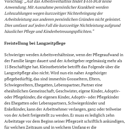
Vorschlag:
„Auf das Arbeitsverhältnis findet § 616 BGB keine
Anwendung. Mit Ausnahme persönlicher Krankheit werden
Lohnzahlungen wegen kurzzeitiger Nichterbringung der
Arbeitsleistung aus anderen persönlichen Gründen nicht geleistet.
Dies umfasst auf jeden Fall die kurzzeitige Nichtleistung aufgrund
häuslicher Pflege und Kinderbetreuungspflichten.“
Freistellung bei Langzeitpflege
Schwieriger werden Arbeitsverhältnisse, wenn der Pflegeaufwand in
der Familie länger dauert und der Arbeitgeber regelmässig mehr als
15 Beschäftigte hat. Kleinstbetriebe betrifft das Folgende über die
Langzeitpflege also nicht. Wird nun ein naher Angehöriger
pflegebedürftig, das sind immerhin Grosseltern, Eltern,
Schwiegereltern, Ehegatten, Lebenspartner, Partner eine
eheähnlichen Gemeinschaft, Geschwister, eigene Kinder, Adoptiv-
oder Pflegekinder, die eigenen Kinder, Adoptiv- oder Pflegekinder
des Ehegatten oder Lebenspartners, Schwiegerkinder und
Enkelkinder, kann der Arbeitnehmer verlangen, ganz oder teilweise
von der Arbeit freigestellt zu werden. Er muss es lediglich zehn
Arbeitstage vor dem Beginn seiner Pflegezeit schriftlich ankündigen,
für welchen Zeitraum und in welchem Umfang er die