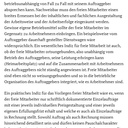
betriebsunabhängig von Fall zu Fall mit seinem Auftraggeber
absprechen kann. Nachweisbar muss den freien Mitarbeiter einen
breites Ermessen bei der inhaltlichen und fachlichen Ausgestaltung
der Arbeitsweise und der Arbeitserfolge eingeräumt werden.
Gewisse eigene Betriebsmittel sollte der freie Mitarbeiter im
Gegensatz zu Arbeitnehmern einbringen. Ein beispielsweise vom
Auftraggeber dauerhaft gestellter Dienstwagen wäre
widersprüchlich. Ein wesentliches Indiz für freie Mitarbeit ist auch,
ob der freie Mitarbeiter ortsungebunden, also unabhängig vom
Betrieb des Auftraggebers, seine Leistung erbringen kann
(Heimarbeitsplatz) und auf die Zusammenarbeit mit Arbeitnehmern
des Auftraggebers nicht ständig angewiesen ist. Freie Mitarbeiter
sind eben nicht so weisungsgebunden und so in die betriebliche
Organisation des Auftraggebers integriert, wie es Arbeitnehmer sind.
Ein praktisches Indiz für das Vorliegen freier Mitarbeit wäre es, wenn
der freie Mitarbeiter nur schriftlich dokumentierte Einzelaufträge
mit einer jeweils individuellen Preisgestaltung und einer jeweils
eigenen Erfüllungsfrist erhält und welche er auch als Einzelaufträge
in Rechnung stellt. Sowohl Auftrag als auch Rechnung müssen
hinreichend detailliert sein und dürfen keinen Pauschalcharakter