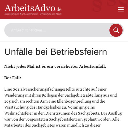
ArbeitsAdvo
-
Rechtsanwalt
Kurt
Degenhard
–
Frankfurt
am
Unfälle bei Betriebsfeiern
Main
Nicht jedes Mal ist es ein versicherter Arbeitsunfall.
Der Fall:
Eine Sozialversicherungsfachangestellte rutschte auf einer
Wanderung mit ihren Kollegen der Sachgebietsabteilung aus und
zog sich am rechten Arm eine Ellenbogenprellung und die
Verstauchung des Handgelenkes zu. Voran ging eine
Weihnachtsfeier in den Diensträumen des Sachgebiets. Der Ausflug
war von der vorgesetzten Sachgebietsleiterin geplant worden. Alle
Mitarbeiter des Sachgebietes waren mündlich zu dieser