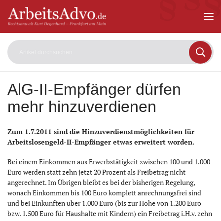
ArbeitsAdvo
-
Rechtsanwalt
Kurt
Degenhard
–
Frankfurt
am
AlG-II-Empfänger dürfen
Main
mehr hinzuverdienen
Zum 1.7.2011 sind die Hinzuverdienstmöglichkeiten für
Arbeitslosengeld-II-Empfänger etwas erweitert worden.
Bei einem Einkommen aus Erwerbstätigkeit zwischen 100 und 1.000
Euro werden statt zehn jetzt 20 Prozent als Freibetrag nicht
angerechnet. Im Übrigen bleibt es bei der bisherigen Regelung,
wonach Einkommen bis 100 Euro komplett anrechnungsfrei sind
und bei Einkünften über 1.000 Euro (bis zur Höhe von 1.200 Euro
bzw. 1.500 Euro für Haushalte mit Kindern) ein Freibetrag i.H.v. zehn