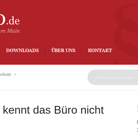
ArbeitsAdvo
-
Rechtsanwalt
Kurt
Degenhard
–
DOWNLOADS
ÜBER UNS
KONTAKT
Frankfurt
am
Main
chutz
, kennt das Büro nicht