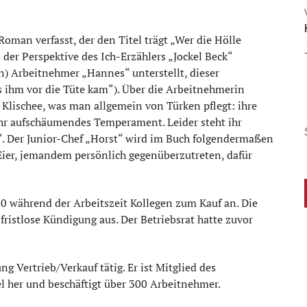
oman verfasst, der den Titel trägt „Wer die Hölle
 der Perspektive des Ich-Erzählers „Jockel Beck“
n) Arbeitnehmer „Hannes“ unterstellt, dieser
s ihm vor die Tüte kam“). Über die Arbeitnehmerin
 Klischee, was man allgemein von Türken pflegt: ihre
hr aufschäumendes Temperament. Leider steht ihr
“. Der Junior-Chef „Horst“ wird im Buch folgendermaßen
e Eier, jemandem persönlich gegenüberzutreten, dafür
 während der Arbeitszeit Kollegen zum Kauf an. Die
ristlose Kündigung aus. Der Betriebsrat hatte zuvor
ung Vertrieb/Verkauf tätig. Er ist Mitglied des
el her und beschäftigt über 300 Arbeitnehmer.