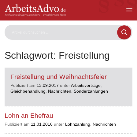
ArbeitsAdvo
-
Rechtsanwalt
Kurt
Degenhard
–
Frankfurt
am
Schlagwort:
Freistellung
Main
Freistellung und Weihnachtsfeier
Publiziert am
13.09.2017
unter
Arbeitsverträge
,
Gleichbehandlung
,
Nachrichten
,
Sonderzahlungen
Lohn an Ehefrau
Publiziert am
11.01.2016
unter
Lohnzahlung
,
Nachrichten