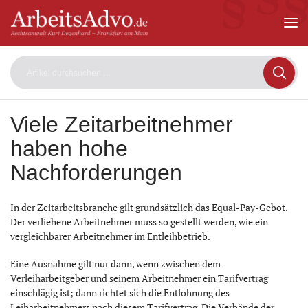
ArbeitsAdvo
-
Rechtsanwalt
Kurt
Degenhard
–
Frankfurt
am
Viele Zeitarbeitnehmer
Main
haben hohe
Nachforderungen
In der Zeitarbeitsbranche gilt grundsätzlich das Equal-Pay-Gebot.
Der verliehene Arbeitnehmer muss so gestellt werden, wie ein
vergleichbarer Arbeitnehmer im Entleihbetrieb.
Eine Ausnahme gilt nur dann, wenn zwischen dem
Verleiharbeitgeber und seinem Arbeitnehmer ein Tarifvertrag
einschlägig ist; dann richtet sich die Entlohnung des
Leiharbeitnehmers nach diesem Tarifvertrag. Die Verbände der