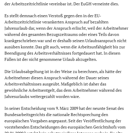
der Arbeitszeitrichtlinie vereinbar ist. Der EuGH verneinte dies.
Es stellt demnach einen Verstoß gegen den in der EU-
Arbeitszeitrichtlinie verankerten Anspruch auf bezahlten
Jahresurlaub dar, wenn der Anspruch erlischt, weil der Arbeitnehmer
während des gesamten Bezugszeitraums oder eines Teils davon
krankgeschrieben war und er deshalb seinen Urlaubsanspruch nicht
ausüben konnte. Das gilt auch, wenn die Arbeitsunfähigkeit bis zur
Beendigung des Arbeitsverhältnisses fortgedauert hat. In diesen
Fällen ist der nicht genommene Urlaub abzugelten.
Die Urlaubsabgeltung ist in der Weise zu berechnen, als hätte der
Arbeitnehmer diesen Anspruch während der Dauer seines
Arbeitsverhältnisses ausgeübt. Maßgeblich ist daher das
gewöhnliche Arbeitsentgelt, das dem Arbeitnehmer während des
Jahresurlaubs weitergezahlt worden wäre.
In seiner Entscheidung vom 9. März 2009 hat der neunte Senat des
Bundesarbeitsgerichts die nationale Rechtsprechung den
europäischen Vorgaben angepasst. Seit der Veröffentlichung der
vorstehenden Entscheidungen des europäischen Gerichtshofs vom