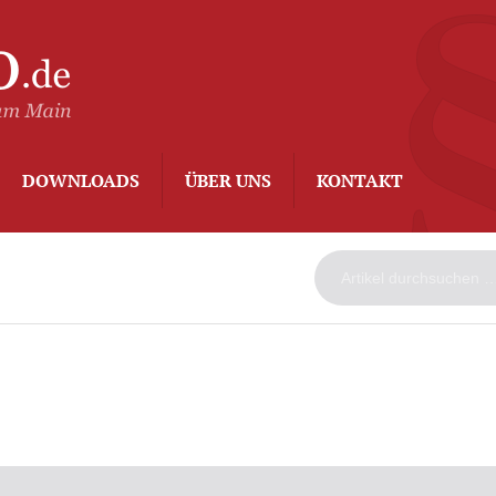
ArbeitsAdvo
-
Rechtsanwalt
Kurt
Degenhard
–
DOWNLOADS
ÜBER UNS
KONTAKT
Frankfurt
am
Main