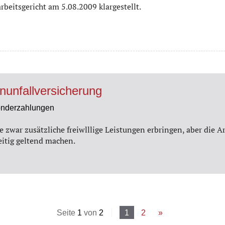
eitsgericht am 5.08.2009 klargestellt.
nunfallversicherung
nderzahlungen
e zwar zusätzliche freiwlllige Leistungen erbringen, aber die A
eitig geltend machen.
Seite
1
von
2
1
2
»