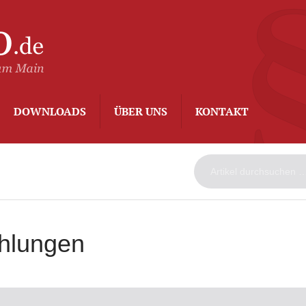
ArbeitsAdvo
-
Rechtsanwalt
Kurt
Degenhard
–
DOWNLOADS
ÜBER UNS
KONTAKT
Frankfurt
am
Main
hlungen