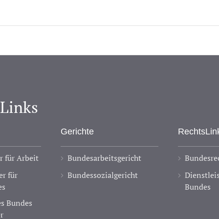
-Links
Gerichte
RechtsLin
 für Arbeit
Bundesarbeitsgericht
Bundesrec
r für
Bundessozialgericht
Dienstlei
es
Bundes
des Bundes
r