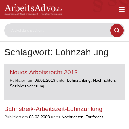
ArbeitsAdvo
-
Rechtsanwalt
Kurt
Degenhard
–
Frankfurt
am
Schlagwort:
Lohnzahlung
Main
Neues Arbeitsrecht 2013
Publiziert am
08.01.2013
unter
Lohnzahlung
,
Nachrichten
,
Sozialversicherung
Bahnstreik-Arbeitszeit-Lohnzahlung
Publiziert am
05.03.2008
unter
Nachrichten
,
Tarifrecht