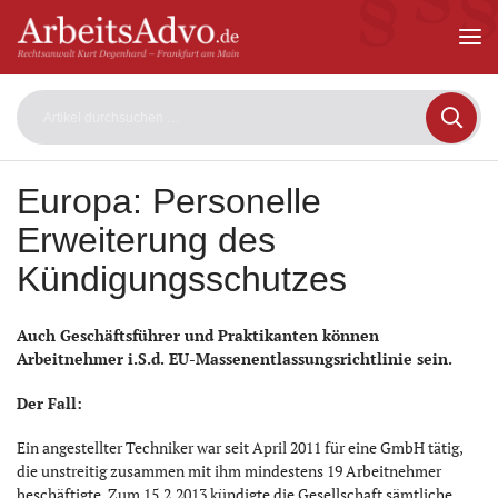
ArbeitsAdvo
-
Rechtsanwalt
Kurt
Degenhard
–
Frankfurt
am
Europa: Personelle
Main
Erweiterung des
Kündigungsschutzes
Auch Geschäftsführer und Praktikanten können
Arbeitnehmer i.S.d. EU-Massenentlassungsrichtlinie sein.
Der Fall:
Ein angestellter Techniker war seit April 2011 für eine GmbH tätig,
die unstreitig zusammen mit ihm mindestens 19 Arbeitnehmer
beschäftigte. Zum 15.2.2013 kündigte die Gesellschaft sämtliche