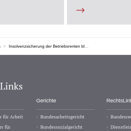
g
Insolvenzsicherung der Betriebsrenten bleibt konstant
-Links
Gerichte
RechtsLin
 für Arbeit
Bundesarbeitsgericht
Bundesrec
r für
Bundessozialgericht
Dienstlei