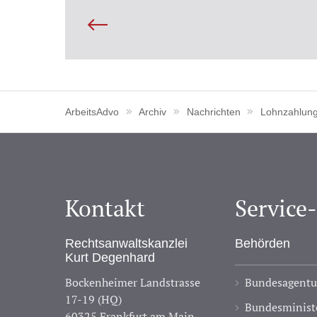
ArbeitsAdvo
Archiv
Nachrichten
Lohnzahlun
Kontakt
Service
Rechtsanwaltskanzlei
Behörden
Kurt Degenhard
Bockenheimer Landstrasse
Bundesagentur
17-19 (HQ)
Bundesministe
60325 Frankfurt am Main