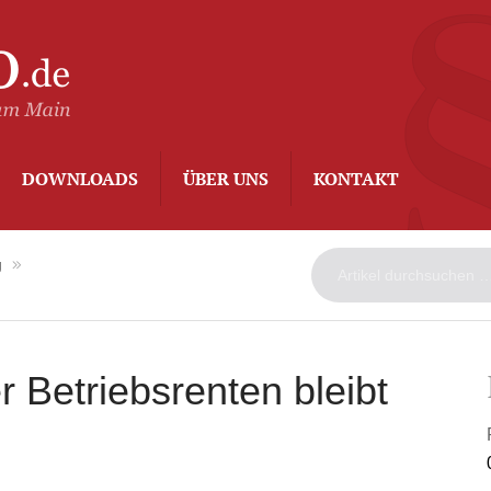
ArbeitsAdvo
-
Rechtsanwalt
Kurt
Degenhard
–
DOWNLOADS
ÜBER UNS
KONTAKT
Frankfurt
am
Main
g
 Betriebsrenten bleibt