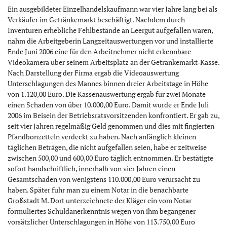
Ein ausgebildeter Einzelhandelskaufmann war vier Jahre lang bei als
Verkäufer im Getränkemarkt beschäftigt. Nachdem durch
Inventuren erhebliche Fehlbestände an Leergut aufgefallen waren,
nahm die Arbeitgeberin Langzeitauswertungen vor und installierte
Ende Juni 2006 eine für den Arbeitnehmer nicht erkennbare
Videokamera über seinem Arbeitsplatz an der Getränkemarkt-Kasse.
Nach Darstellung der Firma ergab die Videoauswertung
Unterschlagungen des Mannes binnen dreier Arbeitstage in Höhe
von 1.120,00 Euro. Die Kassenauswertung ergab für zwei Monate
einen Schaden von über 10.000,00 Euro. Damit wurde er Ende Juli
2006 im Beisein der Betriebsratsvorsitzenden konfrontiert. Er gab zu,
seit vier Jahren regelmäßig Geld genommen und dies mit fingierten
Pfandbonzetteln verdeckt zu haben. Nach anfänglich kleinen
täglichen Beträgen, die nicht aufgefallen seien, habe er zeitweise
zwischen 500,00 und 600,00 Euro täglich entnommen. Er bestätigte
sofort handschriftlich, innerhalb von vier Jahren einen
Gesamtschaden von wenigstens 110.000,00 Euro verursacht zu
haben. Später fuhr man zu einem Notar in die benachbarte
Großstadt M. Dort unterzeichnete der Kläger ein vom Notar
formuliertes Schuldanerkenntnis wegen von ihm begangener
vorsätzlicher Unterschlagungen in Höhe von 113.750,00 Euro