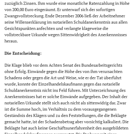
zuzüglich Zinsen. Ihm wurde eine monatliche Ratenzahlung in Höhe
von 200,00 Euro eingeräumt. Er unterwarf sich der sofortigen
Zwangsvollstreckung. Ende Dezember 2006 ließ der Arbeitnehmer
seine Willenserklärung im notariellen Schuldanerkenntnis aus allen
Gesichtspunkten anfechten und verlangte klageweise die
vollstreckbare Urkunde wegen Sittenwidrigkeit des Anerkennnisses
heraus.
Die Entscheidung:
Die Klage blieb vor dem Achten Senat des Bundesarbeitsgerichts
ohne Erfolg. Einwände gegen die Höhe des von ihm verursachten
Schadens oder gegen die Art und Weise, wie er der Tat überführt
wurde, konnte der Einzelhandelskaufmann gegen das notarielle
Schuldanerkenntnis nicht ins Feld führen. Mit Unterzeichnung des
Anerkenntnisses hat er solche Einwände aufgegeben. Der Inhalt der
notariellen Urkunde stellt sich auch nicht als sittenwidrig dar. Zwar
ist die Summe hoch, im Verhältnis zu dem vorausgegangenen
Geständnis des Klägers und zu den Feststellungen, die die Beklagte
gemacht hatte, ist der Schadensbetrag aber vorsichtig kalkuliert. Die
Beklagte hat auch keine Geschäftsunerfahrenheit des ausgebildeten