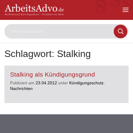
ArbeitsAdvo
-
Rechtsanwalt
Kurt
Degenhard
–
Frankfurt
am
Schlagwort:
Stalking
Main
Stalking als Kündigungsgrund
Publiziert am
23.04.2012
unter
Kündigungsschutz
,
Nachrichten