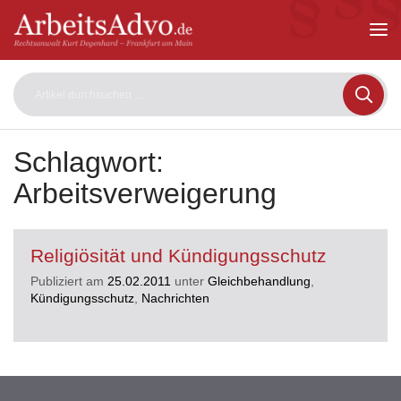
ArbeitsAdvo
-
Rechtsanwalt
Kurt
Degenhard
–
Frankfurt
am
Schlagwort:
Main
Arbeitsverweigerung
Religiösität und Kündigungsschutz
Publiziert am
25.02.2011
unter
Gleichbehandlung
,
Kündigungsschutz
,
Nachrichten