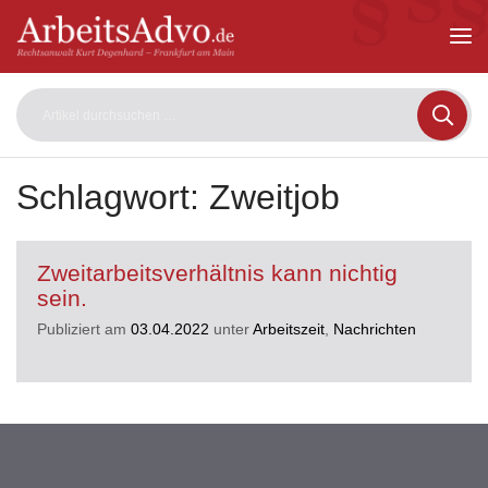
ArbeitsAdvo
-
Rechtsanwalt
Kurt
Degenhard
–
Frankfurt
am
Schlagwort:
Zweitjob
Main
Zweitarbeitsverhältnis kann nichtig
sein.
Publiziert am
03.04.2022
unter
Arbeitszeit
,
Nachrichten