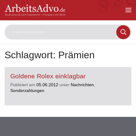
ArbeitsAdvo
-
Rechtsanwalt
Kurt
Degenhard
–
Frankfurt
am
Schlagwort:
Prämien
Main
Goldene Rolex einklagbar
Publiziert am
05.06.2012
unter
Nachrichten
,
Sonderzahlungen