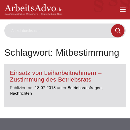
ArbeitsAdvo
-
Rechtsanwalt
Kurt
Degenhard
–
Frankfurt
am
Schlagwort:
Mitbestimmung
Main
Einsatz von Leiharbeitnehmern –
Zustimmung des Betriebsrats
Publiziert am
18.07.2013
unter
Betriebsratsfragen
,
Nachrichten