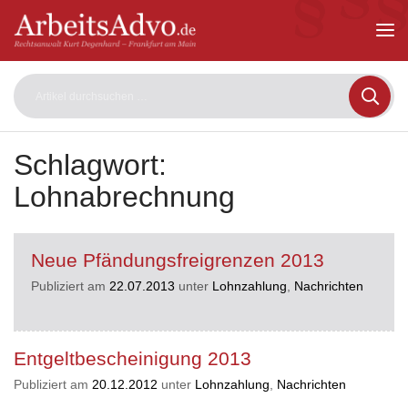
ArbeitsAdvo
-
Rechtsanwalt
Kurt
Degenhard
–
Frankfurt
am
Schlagwort:
Main
Lohnabrechnung
Neue Pfändungsfreigrenzen 2013
Publiziert am
22.07.2013
unter
Lohnzahlung
,
Nachrichten
Entgeltbescheinigung 2013
Publiziert am
20.12.2012
unter
Lohnzahlung
,
Nachrichten