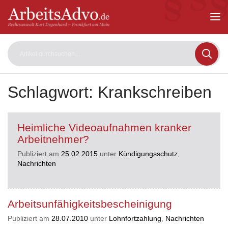
ArbeitsAdvo
-
Rechtsanwalt
Kurt
Degenhard
–
Frankfurt
am
Schlagwort:
Krankschreiben
Main
Heimliche Videoaufnahmen kranker
Arbeitnehmer?
Publiziert am
25.02.2015
unter
Kündigungsschutz
,
Nachrichten
Arbeitsunfähigkeitsbescheinigung
Publiziert am
28.07.2010
unter
Lohnfortzahlung
,
Nachrichten