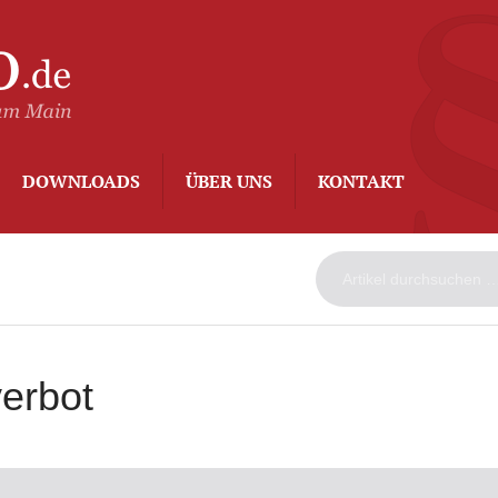
ArbeitsAdvo
-
Rechtsanwalt
Kurt
Degenhard
–
DOWNLOADS
ÜBER UNS
KONTAKT
Frankfurt
am
Main
erbot