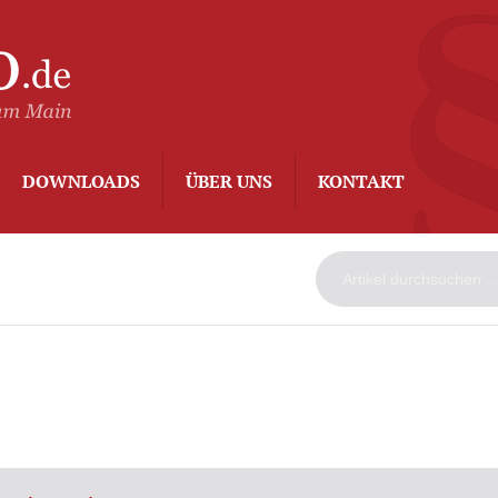
ArbeitsAdvo
-
Rechtsanwalt
Kurt
Degenhard
–
DOWNLOADS
ÜBER UNS
KONTAKT
Frankfurt
am
Main