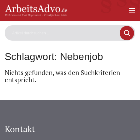
ArbeitsAdvo
-
Rechtsanwalt
Kurt
Degenhard
–
Frankfurt
am
Schlagwort:
Nebenjob
Main
Nichts gefunden, was den Suchkriterien
entspricht.
Kontakt