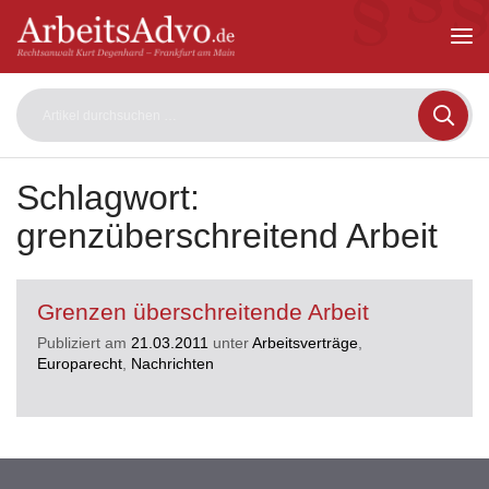
ArbeitsAdvo
-
Rechtsanwalt
Kurt
Degenhard
–
Frankfurt
am
Schlagwort:
Main
grenzüberschreitend Arbeit
Grenzen überschreitende Arbeit
Publiziert am
21.03.2011
unter
Arbeitsverträge
,
Europarecht
,
Nachrichten