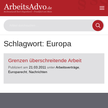
ArbeitsAdvo
-
Rechtsanwalt
Kurt
Degenhard
–
Frankfurt
am
Schlagwort:
Europa
Main
Grenzen überschreitende Arbeit
Publiziert am
21.03.2011
unter
Arbeitsverträge
,
Europarecht
,
Nachrichten